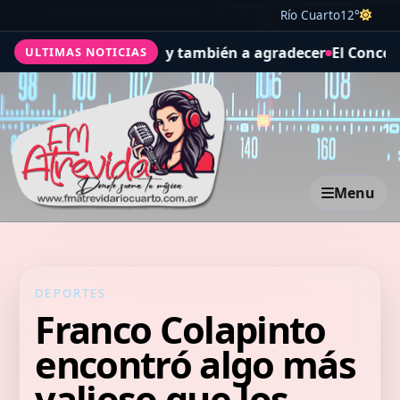
Río Cuarto
12°
trabajo, y también a agradecer
El Concejo Deliberante apr
ULTIMAS NOTICIAS
Menu
DEPORTES
Franco Colapinto
encontró algo más
valioso que los