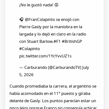
¡No le gustó nada! 😡
🎧 @FranColapinto se enojó con
Pierre Gasly por la maniobra en la
largada y lo dejó en claro en la radio
con Stuart Barlow.#F1 #BritishGP
#Colapinto
pic.twitter.com/1YcYvvUZ1s
— Carburando (@CarburandoTV) July
5, 2026
Cuando promediaba la carrera, el argentino se
había acomodado en el 11° puesto y giraba
delante de Gasly. Los puntos parecían estar un
poco lejos porque Franco no conseguía achicar