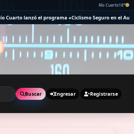
Río Cuarto
18°
grama «Ciclismo Seguro en el Autódromo»
El Concejo Del
Buscar
Ingresar
Registrarse