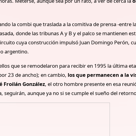
horas. Meterse, aunque sea por un rato, a ver de cerca la
o
ndo la combi que traslada a la comitiva de prensa -entre l
rrasada, donde las tribunas A y B y el palco se mantienen e
circuito cuya construcción impulsó Juan Domingo Perón, cu
o argentino.
los que se remodelaron para recibir en 1995 la última eta
 por 23 de ancho); en cambio,
los que permanecen a la vis
sé Froilán González
, el otro hombre presente en esa reunió
ia, seguirán, aunque ya no si se cumple el sueño del retorno