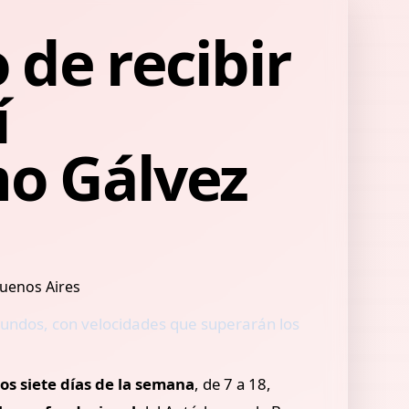
 de recibir
í
mo Gálvez
gundos, con velocidades que superarán los
os siete días de la semana
, de 7 a 18,