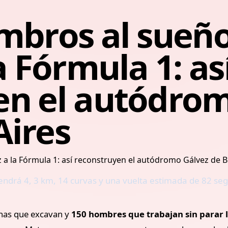
mbros al sueño
a Fórmula 1: as
en el autódro
Aires
tendrá 4, 3 km, 14 curvas y una vuelta estimada de 82 se
inas que excavan y
150 hombres que trabajan sin parar l