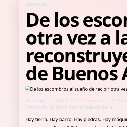
DEPORTES
De los esco
otra vez a l
reconstruy
de Buenos 
El circuito del MotoGP en Buenos Aires 2027 
330 km/h. En su versión ampliada para
Hay tierra. Hay barro. Hay piedras. Hay máqu