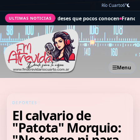
Río Cuarto
6°
irlandeses que pocos conocen
Franco Mastantuono se fue 
ULTIMAS NOTICIAS
Menu
DEPORTES
El calvario de
"Patota" Morquio:
"No tengo ni para