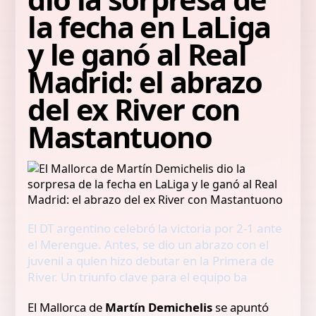
la fecha en LaLiga
y le ganó al Real
Madrid: el abrazo
del ex River con
Mastantuono
El DT argentino celebró la victoria por 2-1 ante
el Merengue. Antes, se dio un abrazo con el
juvenil a quien hizo debutar en la Primera de
River. Un triunfo clave para el equipo ba
El Mallorca de
Martín Demichelis
se apuntó