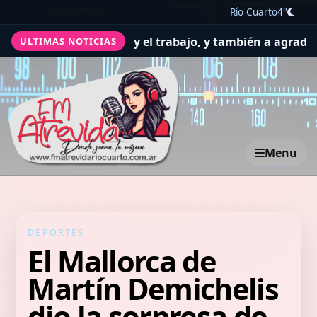
Río Cuarto
4°
ir por la salud y el trabajo, y también a agradecer
El Co
ULTIMAS NOTICIAS
Menu
DEPORTES
El Mallorca de
Martín Demichelis
dio la sorpresa de