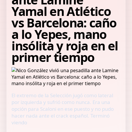
Yamal en Atlético
vs Barcelona: caño
a lo Yepes, mano
insólita y roja en el
primer tiempo
El extremo de la Selección jugó como lateral
por izquierda y sufrió como nunca. Era una
opción para Scaloni en ese puesto y no pudo
hacer nada ante el crack español. Terminó
viendo