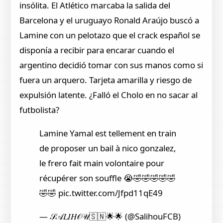
insólita. El Atlético marcaba la salida del
Barcelona y el uruguayo Ronald Araújo buscó a
Lamine con un pelotazo que el crack español se
disponía a recibir para encarar cuando el
argentino decidió tomar con sus manos como si
fuera un arquero. Tarjeta amarilla y riesgo de
expulsión latente. ¿Falló el Cholo en no sacar al
futbolista?
Lamine Yamal est tellement en train
de proposer un bail à nico gonzalez,
le frero fait main volontaire pour
récupérer son souffle 😭🤣🤣🤣🤣🤣
🤣🤣 pic.twitter.com/Jfpd11qE49
— 𝒮𝒜𝐿𝐼𝐻𝒪𝒰🇸🇳🌟🌟 (@SalihouFCB)