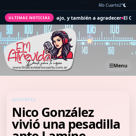
Río Cuarto
2°
 la salud y el trabajo, y también a agradecer
El Concejo D
ULTIMAS NOTICIAS
Menu
DEPORTES
Nico González
vivió una pesadilla
ante Lamine