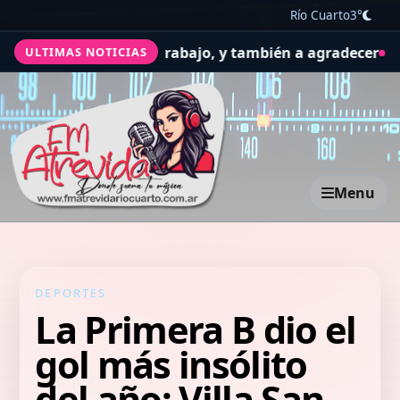
Río Cuarto
3°
 por la salud y el trabajo, y también a agradecer
El Conc
ULTIMAS NOTICIAS
Menu
DEPORTES
La Primera B dio el
gol más insólito
del año: Villa San