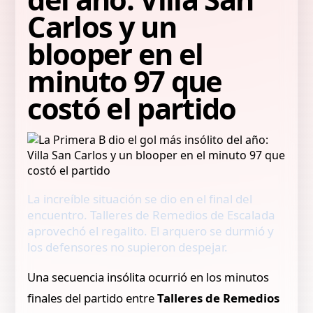
Carlos y un
blooper en el
minuto 97 que
costó el partido
La increíble situación se dio en el final del
encuentro. Talleres de Remedios de Escalada
aprovechó el regalito. El arquero se durmió y
los defensores no supieron despejar.
Una secuencia insólita ocurrió en los minutos
finales del partido entre
Talleres de Remedios