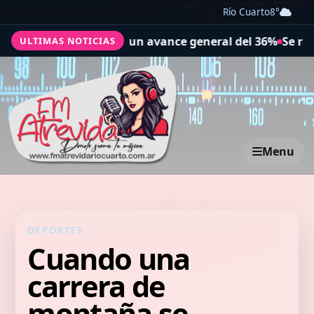
Río Cuarto
8°
istra un avance general del 36%
Se realizó una jornada d
ULTIMAS NOTICIAS
Menu
DEPORTES
Cuando una
carrera de
montaña se