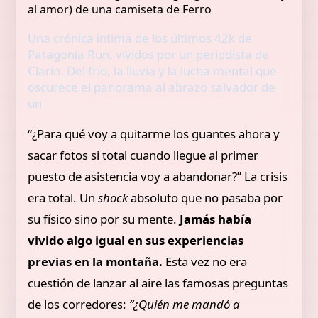
Una crónica íntima de los últimos 42k de
Patagonia Run, vividos por un periodista de
Clarín. Del frío, la lluvia y la lucha mental que
oscurece el panorama al abrazo salvador de
un
“¿Para qué voy a quitarme los guantes ahora y
sacar fotos si total cuando llegue al primer
puesto de asistencia voy a abandonar?” La crisis
era total. Un
shock
absoluto que no pasaba por
su físico sino por su mente.
Jamás había
vivido algo igual en sus experiencias
previas en la montaña.
Esta vez no era
cuestión de lanzar al aire las famosas preguntas
de los corredores:
“¿Quién me mandó a