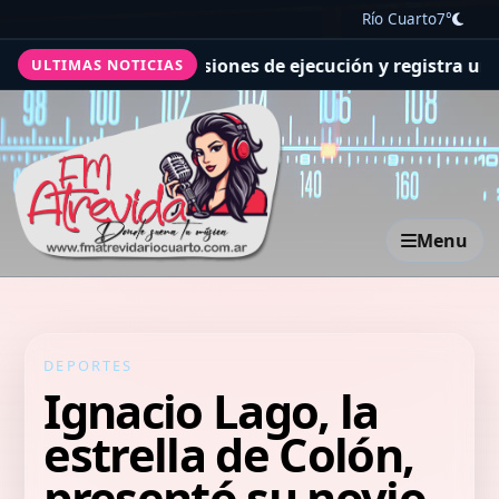
Río Cuarto
7°
ra supera las previsiones de ejecución y registra un avan
ULTIMAS NOTICIAS
Menu
DEPORTES
Ignacio Lago, la
estrella de Colón,
presentó su novio