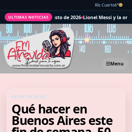
Río Cuarto
6°
gosto de 2026
Lionel Messi y la orfandad: el dolor por la 
ULTIMAS NOTICIAS
Menu
ESPECTACULOS
Qué hacer en
Buenos Aires este
fin de semana, 50