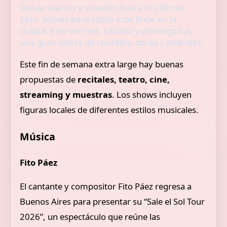
Desde teatros y estadios hasta el sillón de
casa: planes para todos este finde en la
ciudad. Este viernes, sábado y domingo hay
una gran oferta de recitales, obras y películas.
Este fin de semana extra large hay buenas
propuestas de
recitales, teatro, cine,
streaming y muestras
. Los shows incluyen
figuras locales de diferentes estilos musicales.
Música
Fito Páez
El cantante y compositor Fito Páez regresa a
Buenos Aires para presentar su “Sale el Sol Tour
2026”, un espectáculo que reúne las