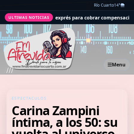
Río Cuarto
14°
s exprés para cobrar compensaciones de militares caídos
ULTIMAS NOTICIAS
Menu
ESPECTACULOS
Carina Zampini
íntima, a los 50: su
vuelta al universo