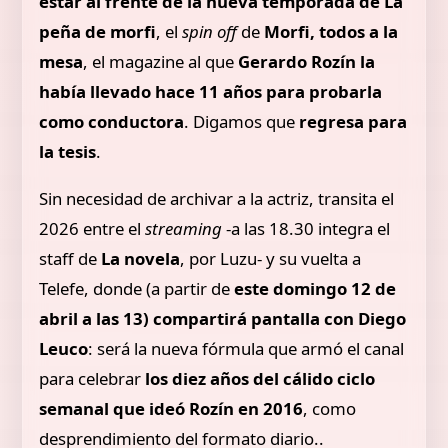
estar al frente de la nueva temporada de La
peña de morfi
, el
spin off
de
Morfi, todos a la
mesa
, el magazine al que
Gerardo Rozín la
había llevado hace 11 años para probarla
como conductora
. Digamos que
regresa para
la tesis
.
Sin necesidad de archivar a la actriz, transita el
2026 entre el
streaming
-a las 18.30 integra el
staff de
La novela
, por Luzu- y su vuelta a
Telefe, donde (a partir de
este domingo 12 de
abril a las 13)
compartirá pantalla con Diego
Leuco
: será la nueva fórmula que armó el canal
para celebrar
los diez años del cálido ciclo
semanal que ideó Rozín en 2016
, como
desprendimiento del formato diario..