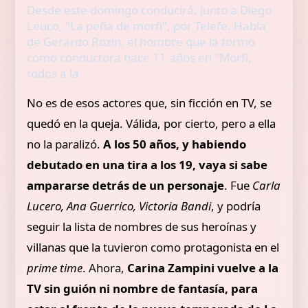
Desde este domingo conducirá, junto a Diego
Leuco, "La peña de morfi", por Telefe. Habla
de Gerardo Rozín, el hombre que la formó
como conductora hace 11 años en "Morfi,
todos a la
No es de esos actores que, sin ficción en TV, se
quedó en la queja. Válida, por cierto, pero a ella
no la paralizó.
A los 50 años, y habiendo
debutado en una tira a los 19, vaya si sabe
ampararse detrás de un personaje
. Fue
Carla
Lucero, Ana Guerrico, Victoria Bandi
, y podría
seguir la lista de nombres de sus heroínas y
villanas que la tuvieron como protagonista en el
prime time
. Ahora,
Carina Zampini vuelve a la
TV sin guión ni nombre de fantasía, para