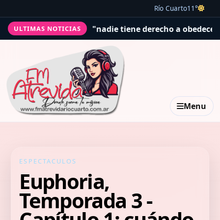
Río Cuarto
11°
tenía que "nadie tiene derecho a obedecer"
San Cayetano:
ULTIMAS NOTICIAS
Menu
ESPECTACULOS
Euphoria,
Temporada 3 -
Capítulo 1: cuándo