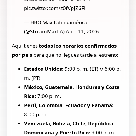
pic.twitter.com/z0fVpJZ6Fl
— HBO Max Latinoamérica
(@StreamMaxLA) April 11, 2026
Aquí tienes
todos los horarios confirmados
por país
para que no llegues tarde al estreno:
Estados Unidos:
9:00 p. m. (ET) // 6:00 p.
m. (PT)
México, Guatemala, Honduras y Costa
Rica:
7:00 p. m.
Perú, Colombia, Ecuador y Panamá:
8:00 p. m.
Venezuela, Bolivia, Chile, República
Dominicana y Puerto Rico:
9:00 p. m.