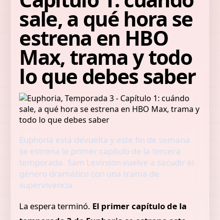
sale, a qué hora se
estrena en HBO
Max, trama y todo
lo que debes saber
Euphoria está devuelta y este fin de semana
se estrena le primer capítulo de la tercera
temporada. Sam Levinson vuelve a sacudir el
género dramático con una trama de
supervivencia
La espera terminó.
El primer capítulo de la