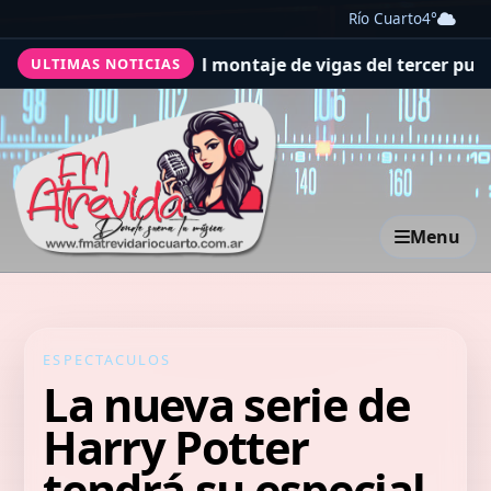
Río Cuarto
4°
cidio
Avanza el montaje de vigas del tercer puente del d
ULTIMAS NOTICIAS
Menu
ESPECTACULOS
La nueva serie de
Harry Potter
tendrá su especial