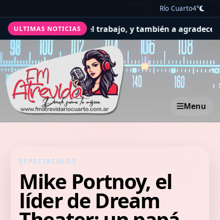
Río Cuarto
4°
la salud y el trabajo, y también a agradecer
El Concejo D
ULTIMAS NOTICIAS
Menu
ESPECTACULOS
Mike Portnoy, el
líder de Dream
Theater: un papá