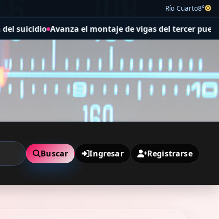
Río Cuarto
8°
taje de vigas del tercer puente del distribuidor sobre l
Buscar
Ingresar
Registrarse