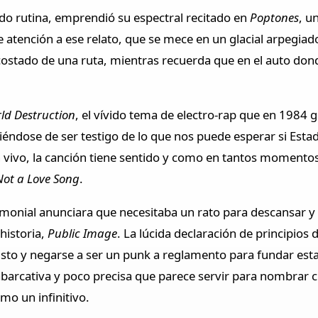
o rutina, emprendió su espectral recitado en
Poptones
, u
e atención a ese relato, que se mece en un glacial arpegiad
costado de una ruta, mientras recuerda que en el auto don
ld Destruction
, el vívido tema de electro-rap que en 1984 g
diéndose de ser testigo de lo que nos puede esperar si Estad
n vivo, la canción tiene sentido y como en tantos momentos 
 Not a Love Song
.
remonial anunciara que necesitaba un rato para descansar y
 historia,
Public Image
. La lúcida declaración de principi
icristo y negarse a ser un punk a reglamento para fundar es
arcativa y poco precisa que parece servir para nombrar cu
mo un infinitivo.