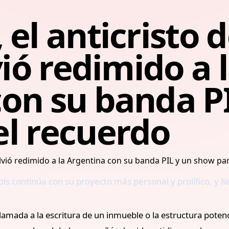
el anticristo d
vió redimido a 
on su banda PI
el recuerdo
ols continúa con su proyecto más personal y prolífico, y l
amada a la escritura de un inmueble o la estructura potenc