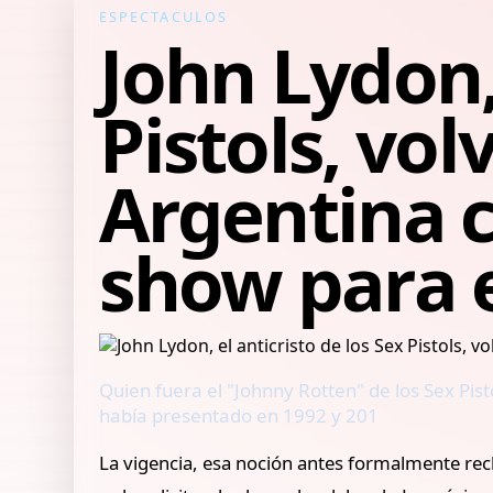
ESPECTACULOS
John Lydon, 
Pistols, vol
Argentina c
show para 
Quien fuera el "Johnny Rotten" de los Sex Pist
había presentado en 1992 y 201
La vigencia, esa noción antes formalmente recl