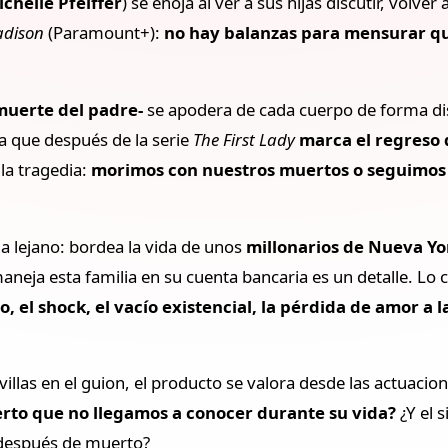
chelle Pfeiffer
) se enoja al ver a sus hijas discutir, volver 
adison
(Paramount+):
no hay balanzas para mensurar qu
 muerte del padre-
se apodera de cada cuerpo de forma dis
ia que después de la serie
The First Lady
marca el regreso 
la tragedia:
morimos con nuestros muertos o seguimos 
 lejano: bordea la vida de unos
millonarios de Nueva Yo
eja esta familia en su cuenta bancaria es un detalle. Lo ce
lo, el shock, el vacío existencial, la pérdida de amor a
illas en el guion, el producto se valora desde las actuacio
erto que no llegamos a conocer durante su vida?
¿Y el 
 después de muerto?