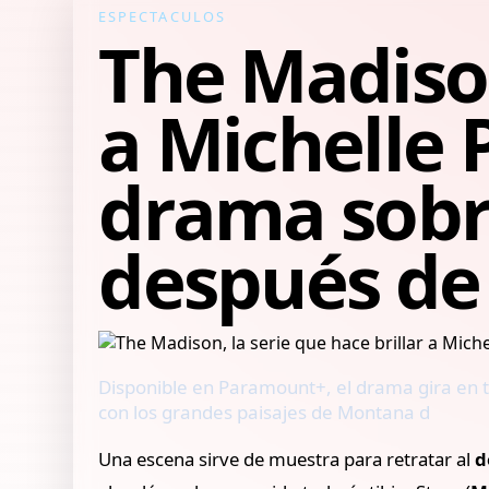
ESPECTACULOS
The Madison
a Michelle P
drama sobre
después de
Disponible en Paramount+, el drama gira en t
con los grandes paisajes de Montana d
Una escena sirve de muestra para retratar al
d