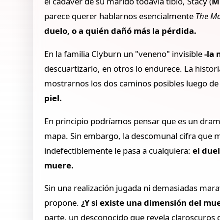
el cadáver de su marido todavía tibio, Stacy (
Mi
parece querer hablarnos esencialmente
The M
duelo, o a quién dañó más la pérdida.
En la familia Clyburn un "veneno" invisible
-la
descuartizarlo, en otros lo endurece. La histor
mostrarnos los dos caminos posibles luego de 
piel.
En principio podríamos pensar que es un drama
mapa. Sin embargo, la descomunal cifra que man
indefectiblemente le pasa a cualquiera:
el due
muere.
Sin una realización jugada ni demasiadas marav
propone.
¿Y si existe una dimensión del mu
parte, un desconocido que revela claroscuros