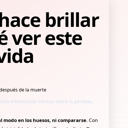
hace brillar
é ver este
vida
 Una interesante mirada sobre la pérdida,
al modo en los huesos, ni compararse
. Con