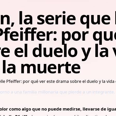
, la serie que 
feiffer: por qu
 el duelo y la 
 la muerte
orno a una familia millonaria que pierde a un integrante.
olor como algo que no puede medirse, llevarse de igu