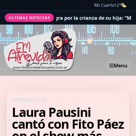
Río Cuarto
12°
con su suegra por la crianza de su hija: “Me tuve que p
ULTIMAS NOTICIAS
Menu
ESPECTACULOS
Laura Pausini
cantó con Fito Páez
en el show más