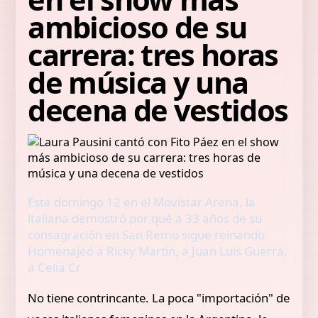
ambicioso de su
carrera: tres horas
de música y una
decena de vestidos
Este domingo 12 en el Movistar Arena, la
italiana demostró por qué a 33 años de su
consagración en San Remo sigue reinando.
Homenajeó a Ricky Martin, a Juan Luis Guerra,
a Celia Cr
No tiene contrincante. La poca "importación" de