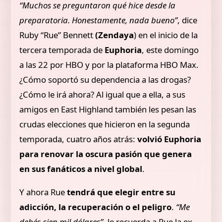
“Muchos se preguntaron qué hice desde la
preparatoria. Honestamente, nada bueno”
, dice
Ruby “Rue” Bennett
(Zendaya
) en el inicio de la
tercera temporada de
Euphoria
, este domingo
a las 22 por HBO y por la plataforma HBO Max.
¿Cómo soportó su dependencia a las drogas?
¿Cómo le irá ahora? Al igual que a ella, a sus
amigos en East Highland también les pesan las
crudas elecciones que hicieron en la segunda
temporada, cuatro años atrás:
volvió Euphoria
para renovar la oscura pasión que genera
en sus fanáticos a nivel global
.
Y ahora Rue
tendrá que elegir entre su
adicción, la recuperación o el peligro
.
“Me
debés cien mil dólares”
, le recuerda a Rue la ex