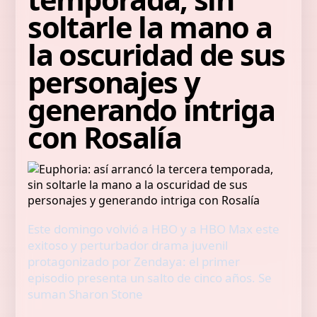
soltarle la mano a
la oscuridad de sus
personajes y
generando intriga
con Rosalía
Este domingo volvió a HBO y a HBO Max este
exitoso y perturbador drama juvenil
protagonizado por Zendaya: el primer
episodio presenta un salto de cinco años. Se
suman Sharon Stone