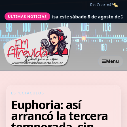
Río Cuarto
4°
 la divisa este sábado 8 de agosto de 2026
Euro hoy en Br
ULTIMAS NOTICIAS
Menu
ESPECTACULOS
Euphoria: así
arrancó la tercera
temporada, sin