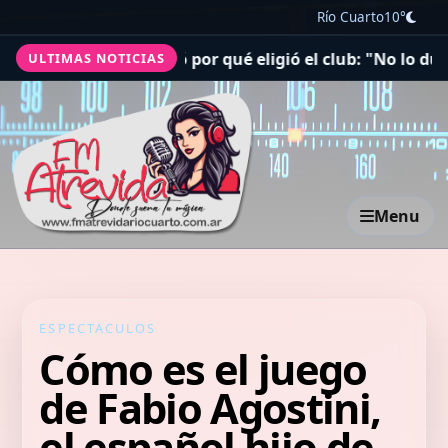
Río Cuarto
10°
ina y reveló por qué eligió el club: "No lo dudé"
Rosar
ULTIMAS NOTICIAS
Menu
ESPECTACULOS
Cómo es el juego
de Fabio Agostini,
el español hijo de