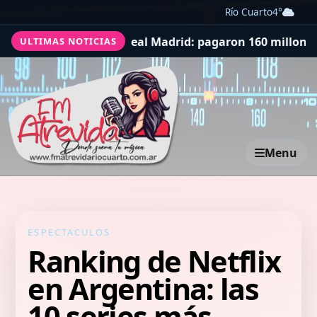
Río Cuarto
4°
de la historia de Real Madrid: pagaron 160 millones de d
ULTIMAS NOTICIAS
Menu
ESPECTACULOS
Ranking de Netflix
en Argentina: las
10 series más