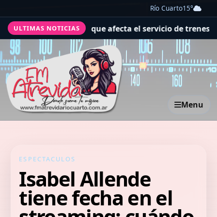
Río Cuarto
15°
 Machu Picchu que afecta el servicio de trenes hacia el 
ULTIMAS NOTICIAS
Menu
ESPECTACULOS
Isabel Allende
tiene fecha en el
streaming: cuándo