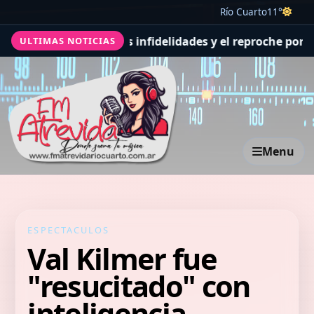
Río Cuarto
11°
uerdo de sus infidelidades y el reproche por el final con
ULTIMAS NOTICIAS
Menu
ESPECTACULOS
Val Kilmer fue
"resucitado" con
inteligencia