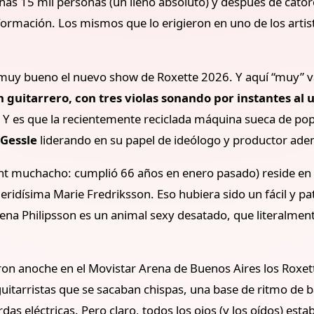
unas 15 mil personas (un lleno absoluto) y después de cator
formación. Los mismos que lo erigieron en uno de los arti
es muy bueno el nuevo show de Roxette 2026. Y aquí “muy”
guitarrero, con tres violas sonando por instantes al
. Y es que la recientemente reciclada máquina sueca de po
 Gessle
liderando en su papel de ideólogo y productor adem
tant muchacho: cumplió 66 años en enero pasado) reside e
queridísima Marie Fredriksson. Eso hubiera sido un fácil y pat
Lena Philipsson es un animal sexy desatado, que literalmen
n anoche en el Movistar Arena de Buenos Aires los Roxette
tarristas que se sacaban chispas, una base de ritmo de baj
s eléctricas. Pero claro, todos los ojos (y los oídos) estab