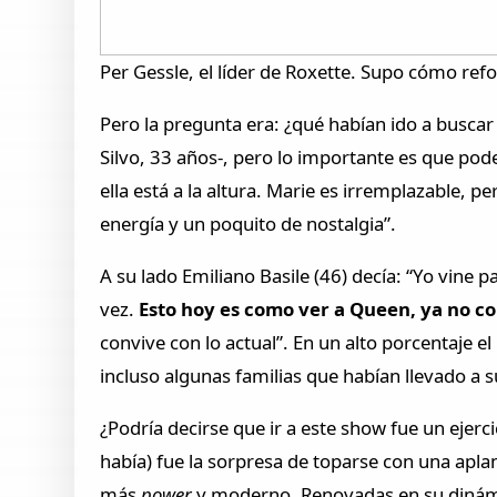
Per Gessle, el líder de Roxette. Supo cómo ref
Pero la pregunta era: ¿qué habían ido a busca
Silvo, 33 años-, pero lo importante es que pod
ella está a la altura. Marie es irremplazable,
energía y un poquito de nostalgia”.
A su lado Emiliano Basile (46) decía: “Yo vine 
vez.
Esto hoy es como ver a Queen, ya no 
convive con lo actual”. En un alto porcentaje 
incluso algunas familias que habían llevado a 
¿Podría decirse que ir a este show fue un ejer
había) fue la sorpresa de toparse con una apl
más
power
y moderno. Renovadas en su dinámic