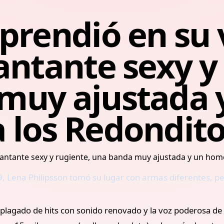
prendió en su 
antante sexy y
muy ajustada 
los Redondito
9, Lena Philipsson tomó su lugar con armas diferentes, p
l plagado de hits con sonido renovado y la voz poderosa de