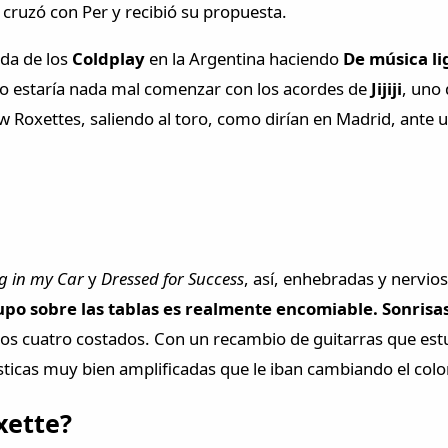
cruzó con Per y recibió su propuesta.
ada de los
Coldplay
en la Argentina haciendo
De música li
e no estaría nada mal comenzar con los acordes de
Jijiji
, uno 
w Roxettes, saliendo al toro, como dirían en Madrid, ante 
g in my Car
y
Dressed for Success
, así, enhebradas y nervios
upo sobre las tablas es realmente encomiable. Sonrisa
los cuatro costados. Con un recambio de guitarras que estu
ticas muy bien amplificadas que le iban cambiando el col
xette?