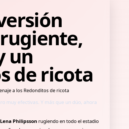
versión
 rugiente,
y un
s de ricota
ero muy efectivas. Y más que un dúo, ahora
Lena Philipsson
rugiendo en todo el estadio