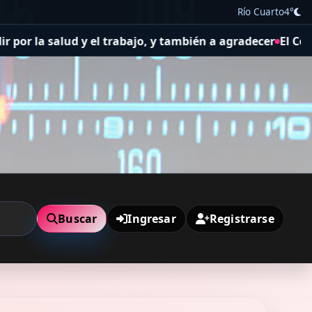
Río Cuarto
4°
bajo, y también a agradecer
El Concejo Deliberante aprobó
Buscar
Ingresar
Registrarse