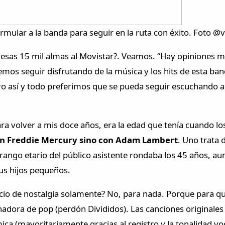
ormular a la banda para seguir en la ruta con éxito. Foto @
r esas 15 mil almas al Movistar?. Veamos. “Hay opiniones m
emos seguir disfrutando de la música y los hits de esta ban
 pero así y todo preferimos que se pueda seguir escuchando
para volver a mis doce años, era la edad que tenía cuando lo
con Freddie Mercury sino con Adam Lambert
. Uno trata 
el rango etario del público asistente rondaba los 45 años,
sus hijos pequeños.
cicio de nostalgia solamente? No, para nada. Porque para qu
anadora de pop (perdón Divididos). Las canciones originale
a (mayoritariamente gracias al registro y la tonalidad vo