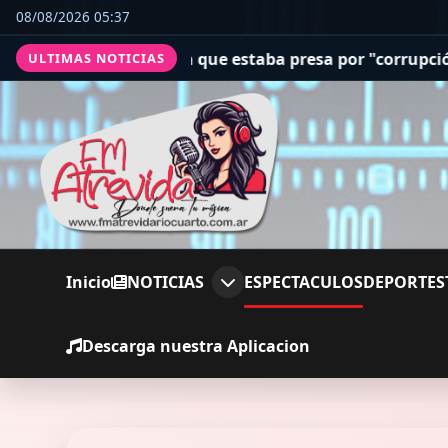
08/08/2026 05:37
 que estaba presa por "corrupción espiritual"
San Cayeta
ULTIMAS NOTICIAS
Inicio
NOTICIAS
ESPECTACULOS
DEPORTES
Descarga nuestra Aplicacion