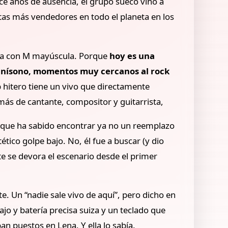
ce años de ausencia, el grupo sueco vino a
stas más vendedores en todo el planeta en los
 va con M mayúscula. Porque
hoy es una
 unísono, momentos muy cercanos al rock
p hitero tiene un vivo que directamente
ás de cantante, compositor y guitarrista,
n que ha sabido encontrar ya no un reemplazo
ético golpe bajo. No, él fue a buscar (y dio
te se devora el escenario desde el primer
. Un “nadie sale vivo de aquí”, pero dicho en
o y batería precisa suiza y un teclado que
an puestos en Lena. Y ella lo sabía.