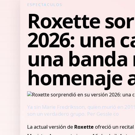
ESPECTACULOS
Roxette sor
2026: una c
una banda 
homenaje a 
Ya sin Marie Fredriksson, quien murió en 201
son un verdadero grupo. Per Gessle co
La actual versión de
Roxette
ofreció un recita