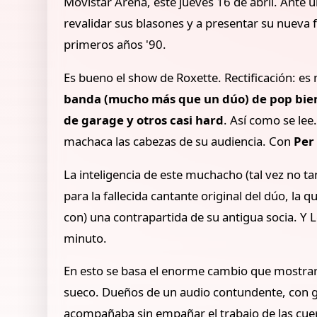
Movistar Arena, este jueves 16 de abril. Ante 
revalidar sus blasones y a presentar su nueva 
primeros años '90.
Es bueno el show de Roxette. Rectificación: 
banda (mucho más que un dúo) de pop bien 
de garage y otros casi hard
. Así como se lee
machaca las cabezas de su audiencia. Con
Per
La inteligencia de este muchacho (tal vez no 
para la fallecida cantante original del dúo, la 
con) una contrapartida de su antigua socia. Y 
minuto.
En esto se basa el enorme cambio que mostraro
sueco. Dueños de un audio contundente, con gui
acompañaba sin empañar el trabajo de las cuerda