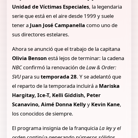
Unidad de Víctimas Especiales
, la legendaria
serie que está en el aire desde 1999 y suele
tener a
Juan José Campanella
como uno de
sus directores estelares.
Ahora se anunció que el trabajo de la capitana
Olivia Benson
está lejos de terminar: la cadena
NBC
confirmó la renovación de
Law & Order:
SVU
para su
temporada 28
. Y se adelantó que
el reparto de la temporada incluirá a
Mariska
Hargitay, Ice-T, Kelli Giddish, Peter
Scanavino, Aimé Donna Kelly
y
Kevin Kane
,
los conocidos de siempre.
El programa insignia de la franquicia
La ley y el
orden
continúa generando números sólidos