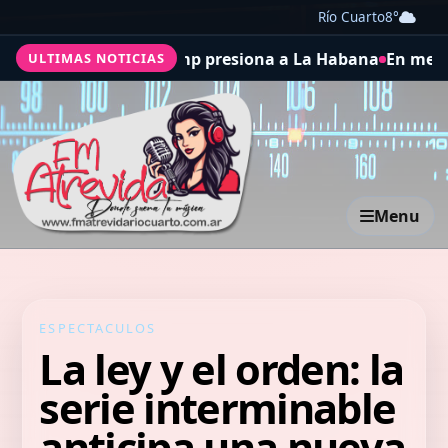
Río Cuarto
8°
 mientras Trump presiona a La Habana
En medio de la tens
ULTIMAS NOTICIAS
Menu
ESPECTACULOS
La ley y el orden: la
serie interminable
anticipa una nueva