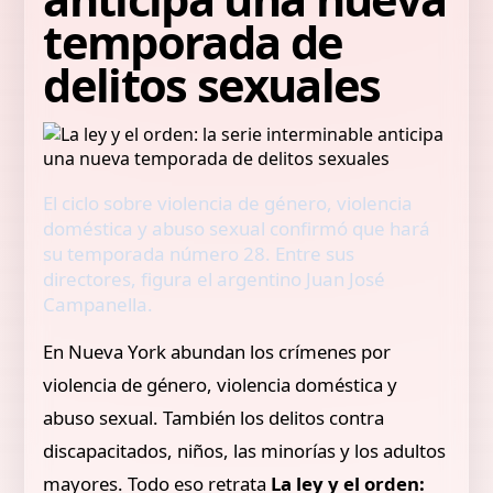
temporada de
delitos sexuales
El ciclo sobre violencia de género, violencia
doméstica y abuso sexual confirmó que hará
su temporada número 28. Entre sus
directores, figura el argentino Juan José
Campanella.
En Nueva York abundan los crímenes por
violencia de género, violencia doméstica y
abuso sexual. También los delitos contra
discapacitados, niños, las minorías y los adultos
mayores. Todo eso retrata
La ley y el orden: