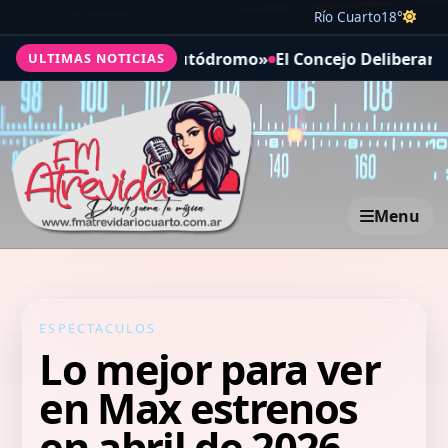
Río Cuarto
18°
ismo Seguro en el Autódromo»
El Concejo Deliberante apr
ULTIMAS NOTICIAS
Menu
ESPECTACULOS
Lo mejor para ver
en Max estrenos
en abril de 2026