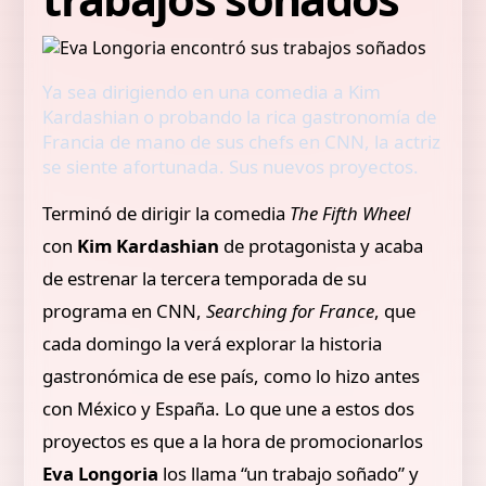
Ya sea dirigiendo en una comedia a Kim
Kardashian o probando la rica gastronomía de
Francia de mano de sus chefs en CNN, la actriz
se siente afortunada. Sus nuevos proyectos.
Terminó de dirigir la comedia
The Fifth Wheel
con
Kim Kardashian
de protagonista y acaba
de estrenar la tercera temporada de su
programa en CNN,
Searching for France
, que
cada domingo la verá explorar la historia
gastronómica de ese país, como lo hizo antes
con México y España. Lo que une a estos dos
proyectos es que a la hora de promocionarlos
Eva Longoria
los llama “un trabajo soñado” y