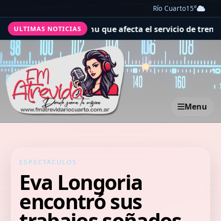
Río Cuarto
15°
en Machu Picchu que afecta el servicio de trenes hacia el
ULTIMAS NOTICIAS
Menu
ESPECTACULOS
Eva Longoria
encontró sus
trabajos soñados