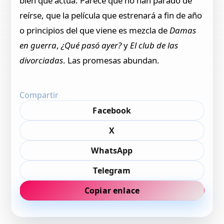
bien que actúa. Parece que no han parado de
reírse, que la película que estrenará a fin de año
o principios del que viene es mezcla de
Damas
en guerra
,
¿Qué pasó ayer?
y
El club de las
divorciadas
. Las promesas abundan.
Compartir
Facebook
X
WhatsApp
Telegram
Copiar enlace