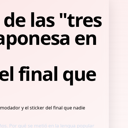
 de las "tres
aponesa en
l final que
ños. Por qué se metió en la lengua popular