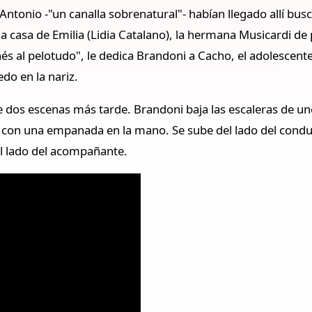
ntonio -"un canalla sobrenatural"- habían llegado allí b
la casa de Emilia (Lidia Catalano), la hermana Musicardi de
enés al pelotudo", le dedica Brandoni a Cacho, el adolesce
do en la nariz.
re dos escenas más tarde. Brandoni baja las escaleras de u
y con una empanada en la mano. Se sube del lado del cond
el lado del acompañante.