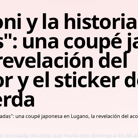
i y la historia
: una coupé j
revelación del
y el sticker de
erda
s recordada del actor, que murió este domingo a los 86 a