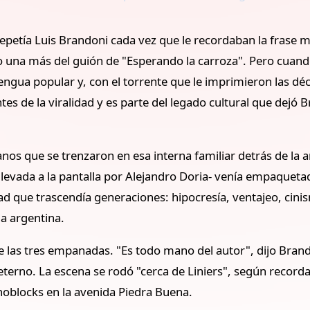
 repetía Luis Brandoni cada vez que le recordaban la frase
o una más del guión de "Esperando la carroza". Pero cuando
ngua popular y, con el torrente que le imprimieron las déc
ntes de la viralidad y es parte del legado cultural que dej
nos que se trenzaron en esa interna familiar detrás de la 
levada a la pantalla por Alejandro Doria- venía empaquet
ad que trascendía generaciones: hipocresía, ventajeo, cinis
a argentina.
 de las tres empanadas. "Es todo mano del autor", dijo Bran
erno. La escena se rodó "cerca de Liniers", según recordaba
noblocks en la avenida Piedra Buena.