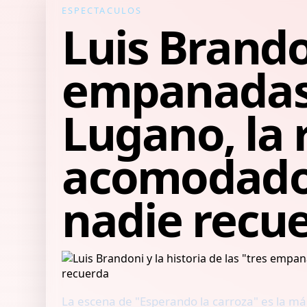
ESPECTACULOS
Luis Brandon
empanadas"
Lugano, la 
acomodador 
nadie recu
La escena de "Esperando la carroza" es la má