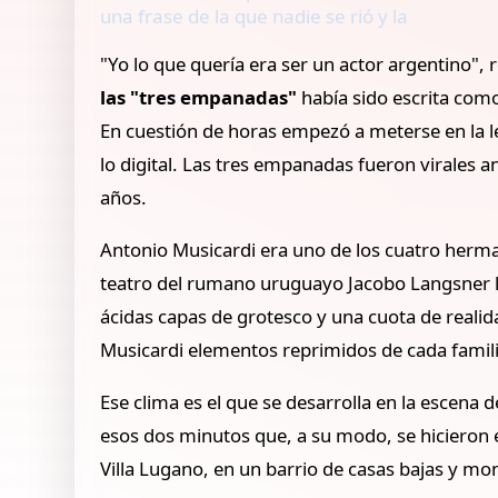
una frase de la que nadie se rió y la
"Yo lo que quería era ser un actor argentino",
las "tres empanadas"
había sido escrita com
En cuestión de horas empezó a meterse en la le
lo digital. Las tres empanadas fueron virales a
años.
Antonio Musicardi era uno de los cuatro herma
teatro del rumano uruguayo Jacobo Langsner l
ácidas capas de grotesco y una cuota de realid
Musicardi elementos reprimidos de cada famili
Ese clima es el que se desarrolla en la escena
esos dos minutos que, a su modo, se hicieron et
Villa Lugano, en un barrio de casas bajas y mo