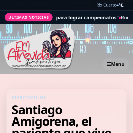
Río Cuarto
4°
í para lograr campeonatos"
River anotó a Thiago Almada e
ULTIMAS NOTICIAS
Menu
ESPECTACULOS
Santiago
Amigorena, el
pariente que vive