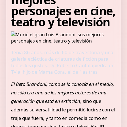
personajes en cine,
teatro y televisión
Tenía 86 años, más de 60 de trayectoria y una
galería ecléctica de criaturas de ficción para
todos los gustos. De Roberto Cantalapiedra en
TV al hijo de Mama Cora, el de "las tres
El Beto Brandoni, como se lo conocía en el medio,
no sólo era uno de los mejores actores de una
generación que está en extinción
, sino que
además su versatilidad le permitió lucirse con el
traje que fuera, y tanto en comedia como en
drama, tanto en cine, teatro y televisión.
El