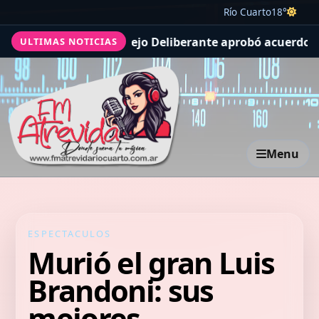
Río Cuarto
18°
ncejo Deliberante aprobó acuerdos con la UCC, actualizó 
ULTIMAS NOTICIAS
Menu
ESPECTACULOS
Murió el gran Luis
Brandoni: sus
mejores