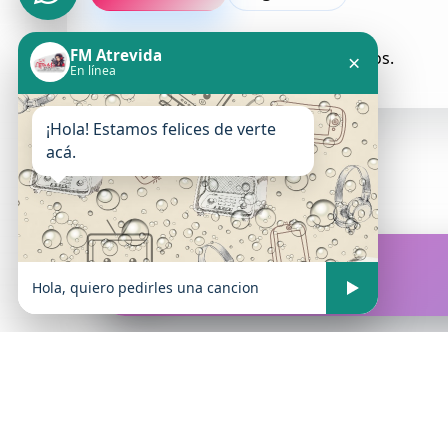
FM Atrevida
Todavia no hay comentarios aprobados.
×
En línea
¡Hola! Estamos felices de verte
acá.
FM Atrevida
En vivo