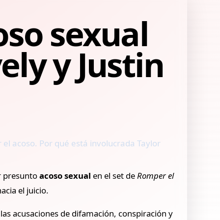
oso sexual
ely y Justin
r el acoso. Por qué está involucrada Taylor
 presunto
acoso sexual
en el set de
Romper el
cia el juicio.
 las acusaciones de difamación, conspiración y