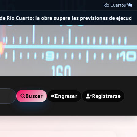
Río Cuarto
9°
bra supera las previsiones de ejecución y registra un ava
Buscar
Ingresar
Registrarse