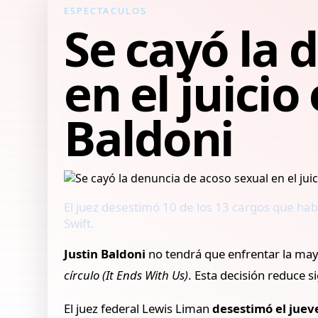
ESPECTACULOS
Se cayó la 
en el juicio
Baldoni
El juez desestimó 10 de los 13 cargos que habí
Swift.
Justin Baldoni
no tendrá que enfrentar la may
círculo (It Ends With Us)
. Esta decisión reduce s
El juez federal Lewis Liman
desestimó el juev