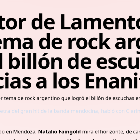
tor de Lamento
ema de rock a
l billón de esc
cias a los Enan
a letra del gran hit de la banda mendocina, habló con Cla
edo en Mendoza,
Natalio Faingold
mira el horizonte, de ca