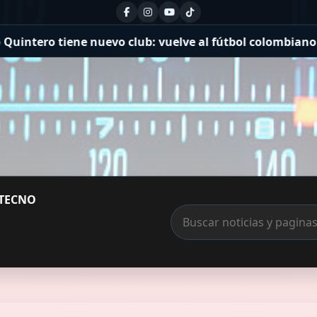
club: vuelve al fútbol colombiano tras su salida de Riv
TECNO