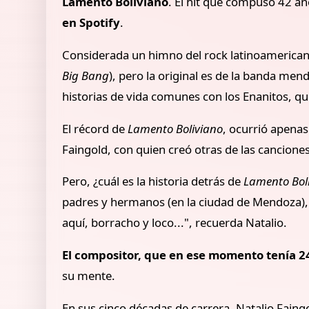
Lamento Boliviano
. El hit que compuso 42 añ
en Spotify
.
Considerada un himno del rock latinoamericano
Big Bang
), pero la original es de la banda me
historias de vida comunes con los Enanitos, 
El récord de
Lamento Boliviano
, ocurrió apenas
Faingold, con quien creó otras de las cancione
Pero, ¿cuál es la historia detrás de
Lamento Bol
padres y hermanos (en la ciudad de Mendoza), y
aquí, borracho y loco...", recuerda Natalio.
El compositor, que en ese momento tenía 24
su mente.
En sus cinco décadas de carrera, Natalio Faing