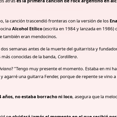
os atrás
es la primera canción de rock argentino en alc
, la canción trascendió fronteras con la versión de los
Ena
ndocina
Alcohol Etílico
(escrita en 1984 y lanzada en 1986) 
que también eran mendocinos.
 dos semanas antes de la muerte del guitarrista y fundador
s más conocidas de la banda,
Cordillera
.
iviano
? "Tengo muy presente el momento. Estaba en mi habi
 agarré una guitarra Fender, porque de repente se vino a mi
 años, no estaba borracho ni loco
, asegura que la melod
old n
o olvidará jamás el momento en el que recibió p