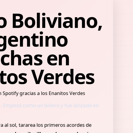
 Boliviano,
rgentino
uchas en
itos Verdes
rín. Empezó como un bolero y fue lanzado en
ra al sol, tararea los primeros acordes de