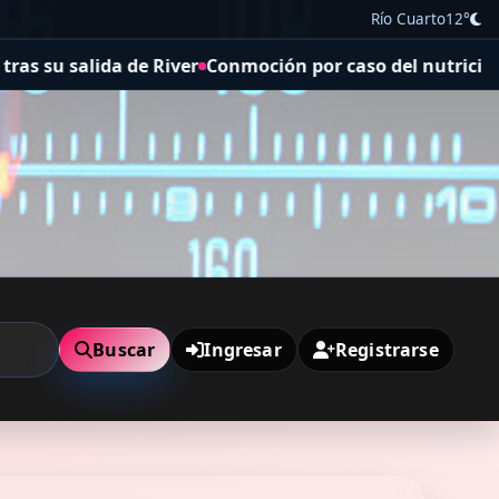
Río Cuarto
12°
er
Conmoción por caso del nutricionista acusado de mata
Buscar
Ingresar
Registrarse