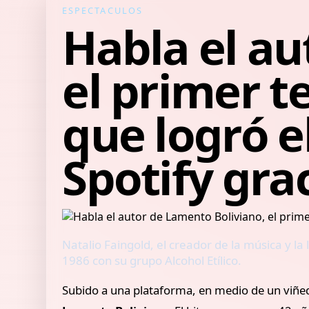
ESPECTACULOS
Habla el au
el primer t
que logró e
Spotify gra
Natalio Faingold, el creador de la música y l
1986 con su grupo Alcohol Etílico.
Subido a una plataforma, en medio de un viñ