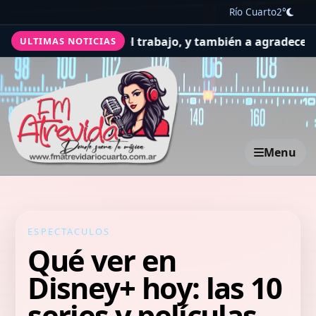
Río Cuarto
2°
ir por la salud y el trabajo, y también a agradecer
El Con
ULTIMAS NOTICIAS
Menu
ESPECTACULOS
Qué ver en
Disney+ hoy: las 10
series y películas