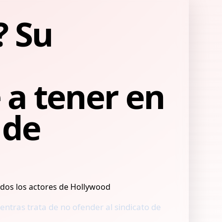
? Su
e a tener en
 de
entras trata de no ofender al sindicato de