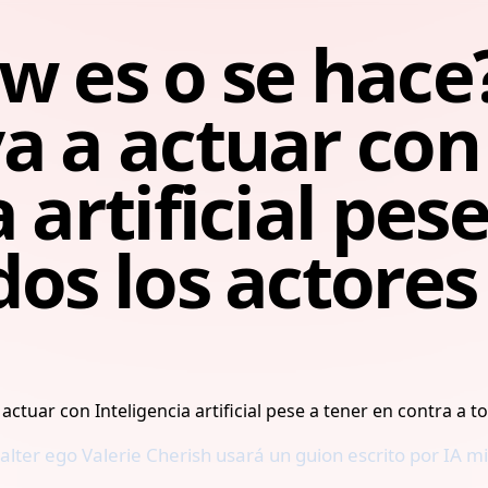
w es o se hace
a a actuar con
 artificial pes
dos los actores
lter ego Valerie Cherish usará un guion escrito por IA mi