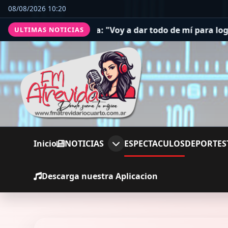
08/08/2026 10:20
 "Voy a dar todo de mí para lograr campeonatos"
River a
ULTIMAS NOTICIAS
Inicio
NOTICIAS
ESPECTACULOS
DEPORTES
Descarga nuestra Aplicacion