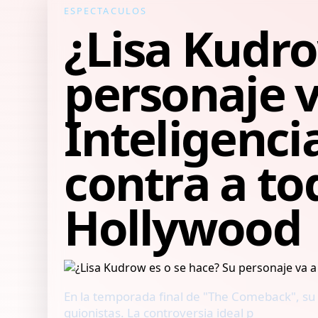
ESPECTACULOS
¿Lisa Kudro
personaje v
Inteligencia
contra a to
Hollywood
En la temporada final de "The Comeback", su a
guionistas. La controversia ideal p