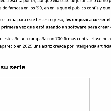
edia escrita por IA, aunque ella trate de justificarlo com
ido famosa en los '90, en en la que el público confía y q
n el tema para este tercer regreso,
les empezó a correr el 
or primera vez que está usando un software para crear
on este año una campaña con 700 firmas contra el uso no au
pareció en 2025 una actriz creada por inteligencia artificia
 su serie