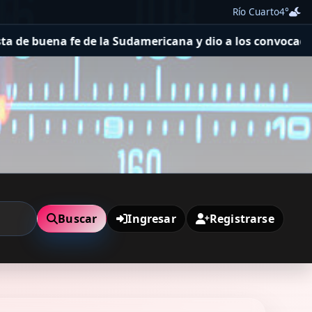
Río Cuarto
4°
ericana y dio a los convocados ante Tigre con uno de lo
Buscar
Ingresar
Registrarse