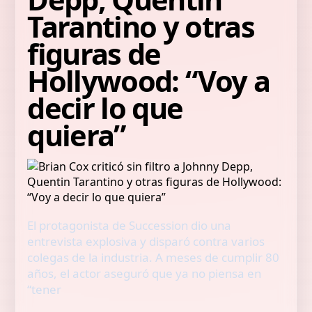
Tarantino y otras
figuras de
Hollywood: “Voy a
decir lo que
quiera”
El protagonista de Succession dio una
entrevista explosiva y disparó contra varios
colegas de la industria. A meses de cumplir 80
años, el actor aseguró que ya no piensa en
“tener