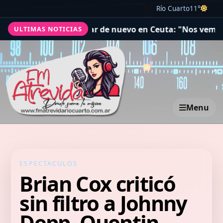
Río Cuarto
11°
ma a entrar de nuevo en Ceuta: "Nos vemos todos el 15
ULTIMAS NOTICIAS
Menu
ESPECTACULOS
Brian Cox criticó
sin filtro a Johnny
Depp, Quentin