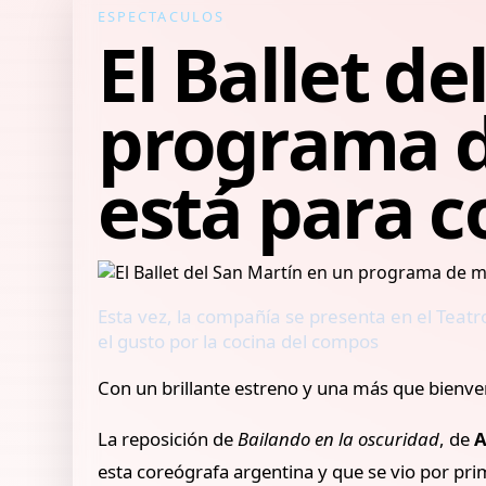
ESPECTACULOS
El Ballet d
programa d
está para 
Esta vez, la compañía se presenta en el Teatr
el gusto por la cocina del compos
Con un brillante estreno y una más que bienve
La reposición de
Bailando en la oscuridad
, de
A
esta coreógrafa argentina y que se vio por pr