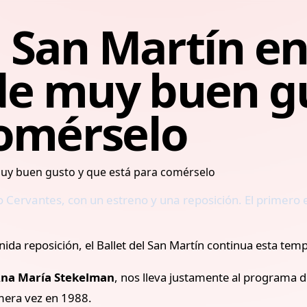
el San Martín e
e muy buen gu
comérselo
o Cervantes, con un estreno y una reposición. El primero 
nida reposición, el Ballet del San Martín continua esta 
na María Stekelman
, nos lleva justamente al programa 
imera vez en 1988.