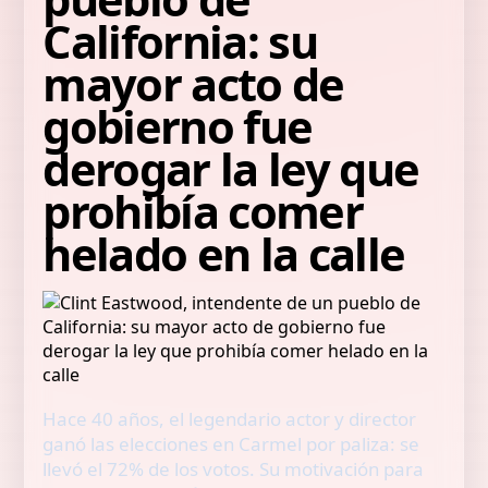
California: su
mayor acto de
gobierno fue
derogar la ley que
prohibía comer
helado en la calle
Hace 40 años, el legendario actor y director
ganó las elecciones en Carmel por paliza: se
llevó el 72% de los votos. Su motivación para