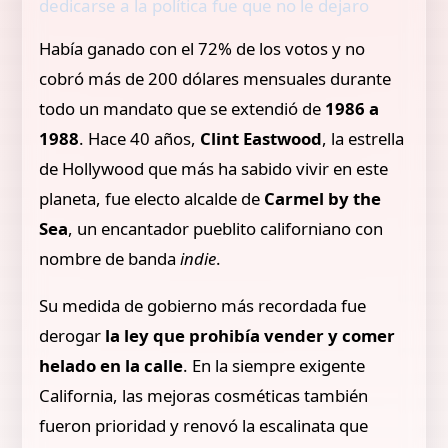
dedicarse a la política fue que no le dejaro
Había ganado con el
72% de los votos y no
cobró más de 200 dólares mensuales durante
todo un mandato que se extendió de
1986 a
1988
. Hace 40 años,
Clint Eastwood
, la estrella
de Hollywood que más ha sabido vivir en este
planeta, fue electo alcalde de
Carmel by the
Sea
, un encantador pueblito californiano con
nombre de banda
indie
.
Su medida de gobierno más recordada fue
derogar
la ley que prohibía vender y comer
helado en la calle
. En la siempre exigente
California, las mejoras cosméticas también
fueron prioridad y renovó la escalinata que