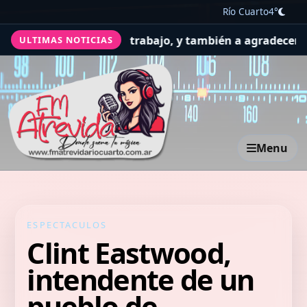
Río Cuarto
4°
 la salud y el trabajo, y también a agradecer
El Concejo 
ULTIMAS NOTICIAS
Menu
ESPECTACULOS
Clint Eastwood,
intendente de un
pueblo de