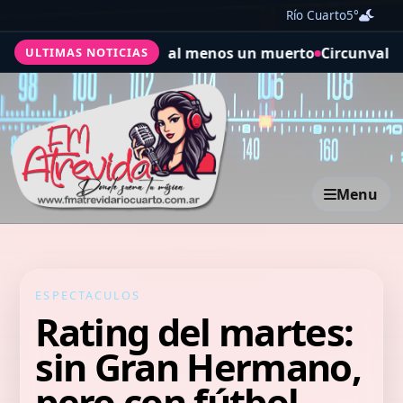
Río Cuarto
5°
ón extratropical: al menos un muerto
Circunvalación de R
ULTIMAS NOTICIAS
Menu
ESPECTACULOS
Rating del martes:
sin Gran Hermano,
pero con fútbol,