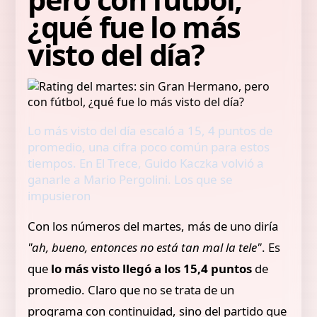
¿qué fue lo más
visto del día?
Lo más visto del día escaló a 15, 4 puntos de
promedio, una cifra poco común para estos
tiempos. En El Trece, Guido Kaczka volvió a
ganarle a Mario Pergolini. Los que se
impusieron
Con los números del martes, más de uno diría
"ah, bueno, entonces no está tan mal la tele"
. Es
que
lo más visto llegó a los 15,4 puntos
de
promedio. Claro que no se trata de un
programa con continuidad, sino del partido que