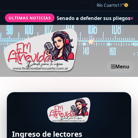
Río Cuarto
11°
udicial de Milei van al Senado a defender sus pliegos
Des
ULTIMAS NOTICIAS
Menu
Ingreso de lectores