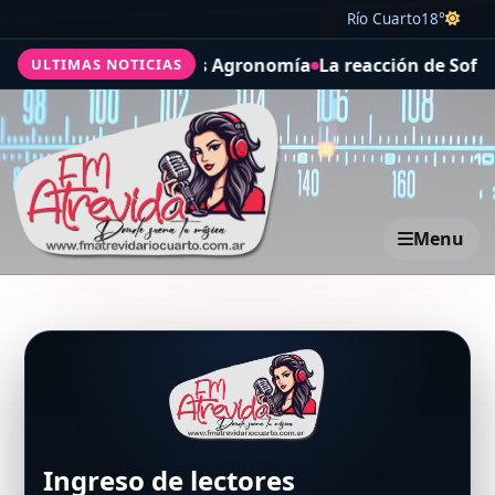
Río Cuarto
18°
directa pide mucha más Agronomía
La reacción de Sofía
ULTIMAS NOTICIAS
Menu
Ingreso de lectores