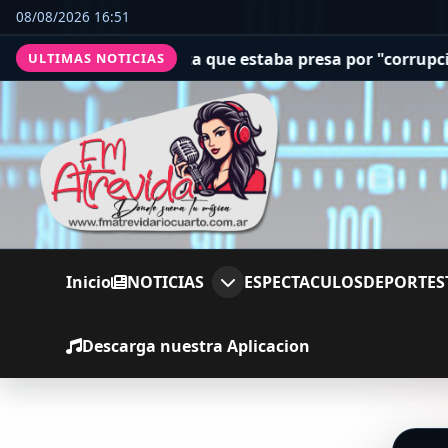
08/08/2026 16:51
liberó a una jueza que estaba presa por "corrupción espi
ULTIMAS NOTICIAS
Inicio
NOTICIAS
ESPECTACULOS
DEPORTES
Descarga nuestra Aplicacion