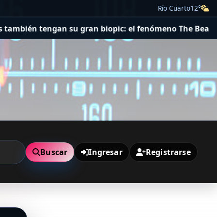
Río Cuarto
12°
ién tengan su gran biopic: el fenómeno The Beatles insp
Buscar
Ingresar
Registrarse