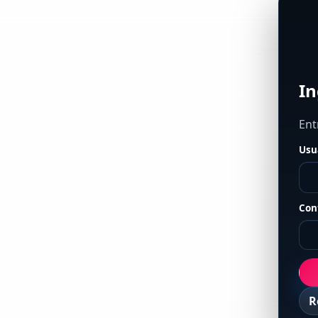
In
Ent
Usu
Con
R