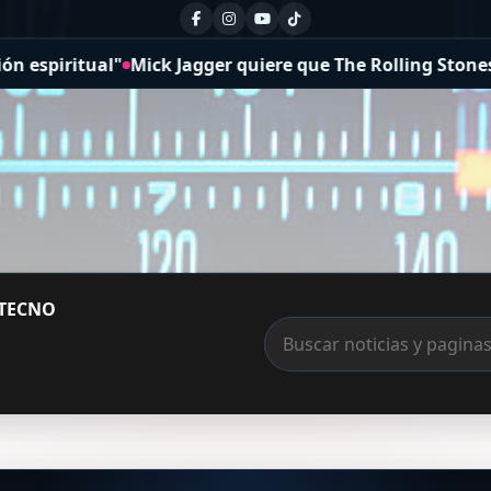
ritual"
Mick Jagger quiere que The Rolling Stones tamb
TECNO