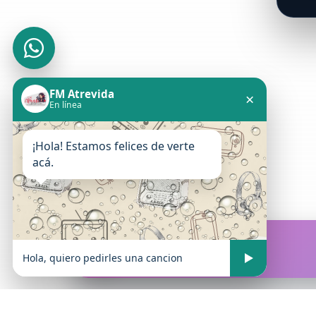
FM Atrevida
×
En línea
¡Hola! Estamos felices de verte
acá.
FM Atrevida
En vivo