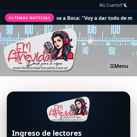
Río Cuarto
5°
uenos Aires para sumarse a Boca: "Voy a dar todo de mí 
ULTIMAS NOTICIAS
Menu
Ingreso de lectores