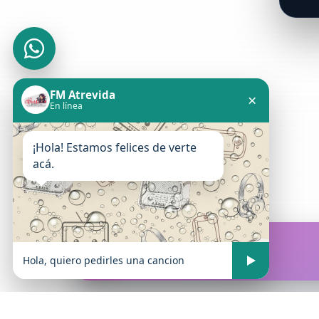
FM Atrevida
×
En línea
¡Hola! Estamos felices de verte
acá.
FM Atrevida
En vivo