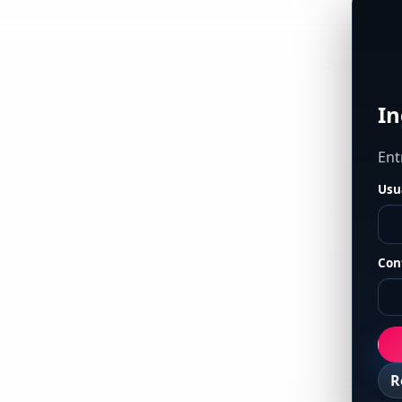
In
Ent
Usu
Con
R