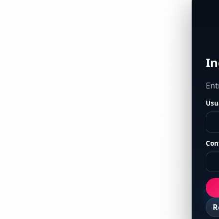
In
Ent
Usu
Con
R