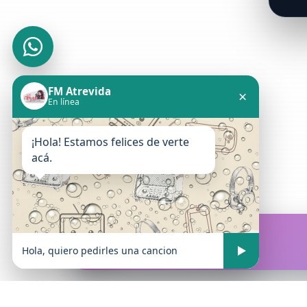
FM Atrevida
×
En línea
¡Hola! Estamos felices de verte
acá.
FM Atrevida
En vivo