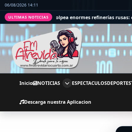
06/08/2026 14:11
 frente, Ucrania golpea enormes refinerías rusas: colu
ULTIMAS NOTICIAS
Inicio
NOTICIAS
ESPECTACULOS
DEPORTES
Descarga nuestra Aplicacion