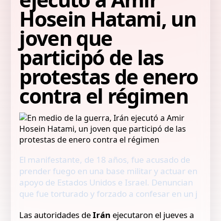
Hosein Hatami, un
joven que
participó de las
protestas de enero
contra el régimen
El manifestante, de 18 años, fue acusado de
prender fuego en una base militar y actuar en
apoyo de Estados Unidos e Israel. Denuncian
que fue torturado y forzado a confesar en un j
Las autoridades de
Irán
ejecutaron el jueves a