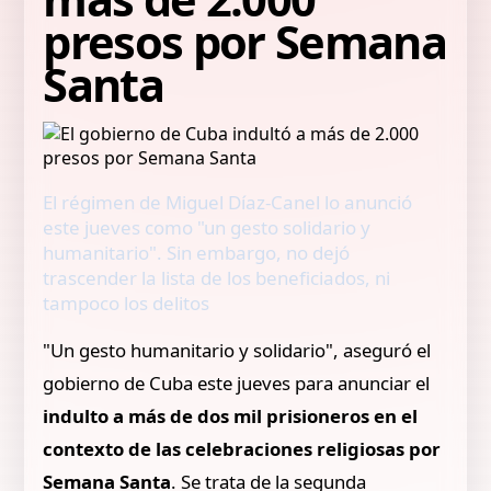
presos por Semana
Santa
El régimen de Miguel Díaz-Canel lo anunció
este jueves como "un gesto solidario y
humanitario". Sin embargo, no dejó
trascender la lista de los beneficiados, ni
tampoco los delitos
"Un gesto humanitario y solidario", aseguró el
gobierno de Cuba este jueves para anunciar el
indulto a más de dos mil prisioneros en el
contexto de las celebraciones religiosas por
Semana Santa
. Se trata de la segunda