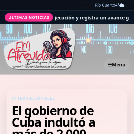
Río Cuarto
4°
s previsiones de ejecución y registra un avance general 
ULTIMAS NOTICIAS
Menu
INTERNACIONALES
El gobierno de
Cuba indultó a
más de 2.000