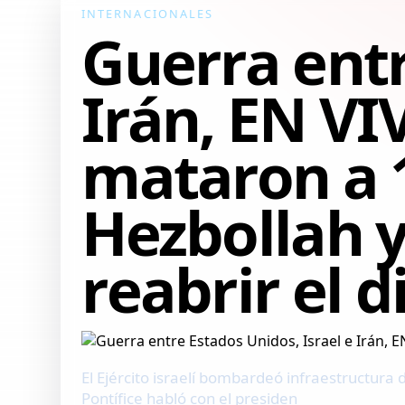
INTERNACIONALES
Guerra entr
Irán, EN VIV
mataron a 1
Hezbollah y
reabrir el d
El Ejército israelí bombardeó infraestructura 
Pontífice habló con el presiden