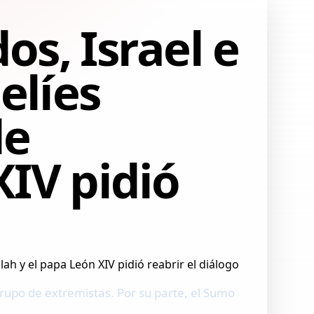
s, Israel e
elíes
de
XIV pidió
 grupo de extremistas. Por su parte, el Sumo