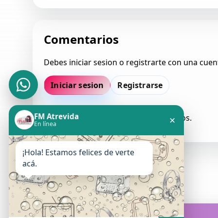
Comentarios
Debes iniciar sesion o registrarte con una cuen
Iniciar sesion
Registrarse
FM Atrevida
Todavia no hay comentarios aprobados.
×
En línea
¡Hola! Estamos felices de verte
acá.