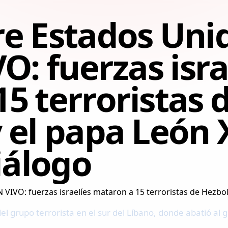
e Estados Unido
O: fuerzas isra
5 terroristas 
 el papa León 
iálogo
del grupo terrorista en el sur del Líbano, donde abatió al