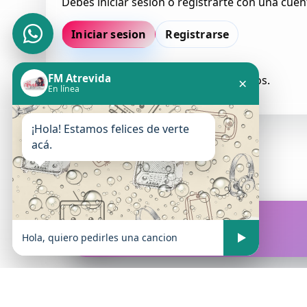
Debes iniciar sesion o registrarte con una cuen
Iniciar sesion
Registrarse
FM Atrevida
Todavia no hay comentarios aprobados.
×
En línea
¡Hola! Estamos felices de verte
acá.
FM Atrevida
En vivo