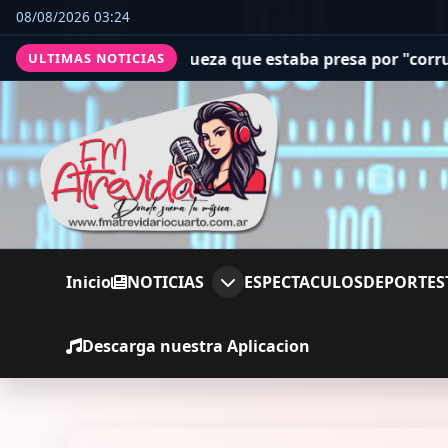
08/08/2026 03:24
una jueza que estaba presa por "corrupción espiritual"
Q
ULTIMAS NOTICIAS
Inicio
NOTICIAS
ESPECTACULOS
DEPORTES
Descarga nuestra Aplicacion