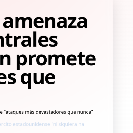
p amenaza
ntrales
rán promete
es que
rcito estadounidense "ni siquiera ha