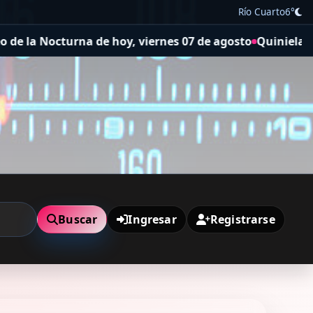
Río Cuarto
6°
 hoy, viernes 07 de agosto
Quiniela de Santa Fe: resulta
Buscar
Ingresar
Registrarse