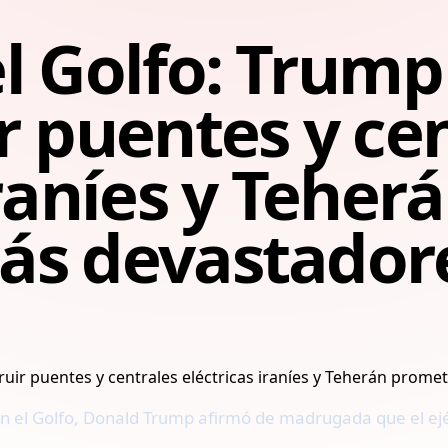
el Golfo: Trum
r puentes y ce
iraníes y Tehe
ás devastador
en el Golfo, Donald Trump afirmó de madrugada que el ejé