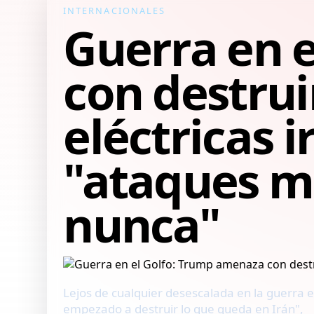
INTERNACIONALES
Guerra en 
con destrui
eléctricas 
"ataques m
nunca"
Lejos de cualquier desescalada en la guerra 
empezado a destruir lo que queda en Irán",