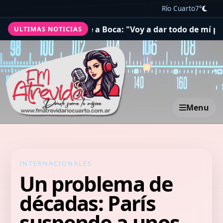
Río Cuarto
7°
s para sumarse a Boca: "Voy a dar todo de mí para logr
ULTIMAS NOTICIAS
Menu
INTERNACIONALES
Un problema de
décadas: París
suspende a unos