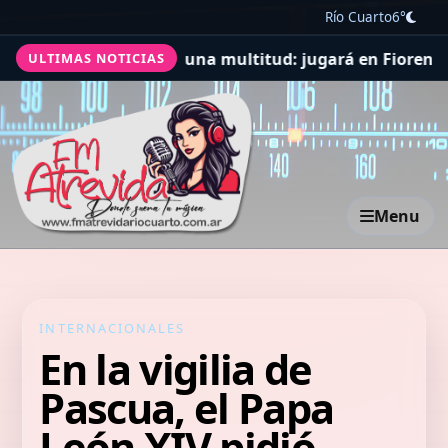
Río Cuarto
6°
 lo recibió una multitud: jugará en Fiorentina
Chiqui Ta
ULTIMAS NOTICIAS
Menu
INTERNACIONALES
En la vigilia de
Pascua, el Papa
León XIV pidió