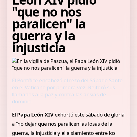
"que no nos
paralicen" la
guerra y la
injusticia
El Pontífice encabezó el rezo del Sábado Santo
en el Vaticano por primera vez. Reiteró sus
llamados a la paz y contra las ansias de
dominio.
El
Papa León XIV
exhortó este sábado de gloria
a “no dejar que nos paralicen las losas de la
guerra, la injusticia y el aislamiento entre los