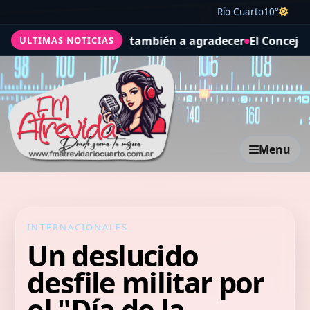
Río Cuarto
10°
l trabajo, y también a agradecer
El Concejo Deliberante a
ULTIMAS NOTICIAS
Menu
INTERNACIONALES
Un deslucido
desfile militar por
el "Día de la