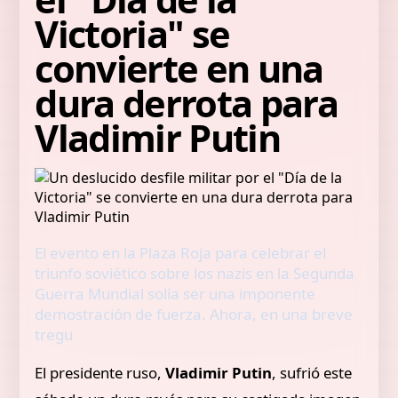
Victoria" se
convierte en una
dura derrota para
Vladimir Putin
El evento en la Plaza Roja para celebrar el
triunfo soviético sobre los nazis en la Segunda
Guerra Mundial solía ser una imponente
demostración de fuerza. Ahora, en una breve
tregu
El presidente ruso,
Vladimir Putin
, sufrió este