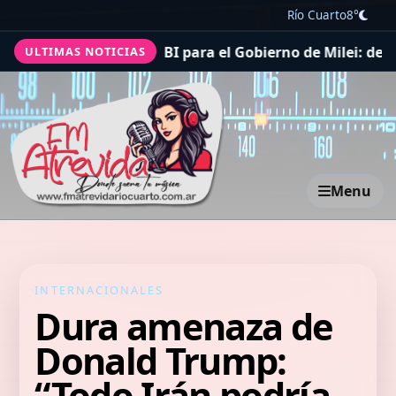
Río Cuarto
8°
el FBI para el Gobierno de Milei: destacó el trabajo conj
ULTIMAS NOTICIAS
Menu
INTERNACIONALES
Dura amenaza de
Donald Trump:
“Todo Irán podría