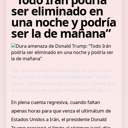
ser eliminado en
una noche y podría
ser la de mañana”
Dijo que Estados Unidos puede arrasar todos
los puentes y plantas energéticas en "cuatro
horas". En medio de las amenazas, afirmó que
la propuesta de un alto el fuego de 45 días co
En plena cuenta regresiva, cuando faltan
apenas horas para que venza el ultimátum de
Estados Unidos a Irán, el presidente Donald
Trump presionó al límite al régimen iraní: dijo